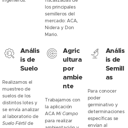
Ingenieros.
fiscalizadas de
los principales
semilleros del
mercado: ACA,
Nidera y Don
Mario.
Anális
Agric
Anális
is de
ultura
is de
Suelo
por
Semill
ambie
as
Realizamos el
nte
muestreo de
Para conocer
suelos de los
poder
Trabajamos con
distintos lotes y
germinativo y
la aplicación
se envía analizar
determinaciones
ACA
Mi Campo
al laboratorio de
específicas se
para realizar
Suelo Fértil
de
envían al
ambientación y